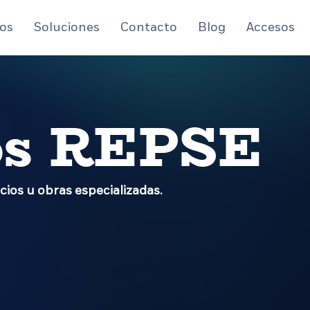
os
Soluciones
Contacto
Blog
Accesos
os REPSE
cios u obras especializadas.