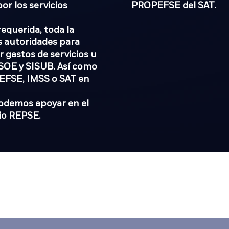
or los servicios
PROPEFSE del SAT.
equerida, toda la
 autoridades para
 gastos de servicios u
CSOE y SISUB. Así como
PEFSE, IMSS o SAT en
e podemos apoyar en el
io REPSE.
Qué esperas? ponte en contacto con
no de nuestros ejecutivos