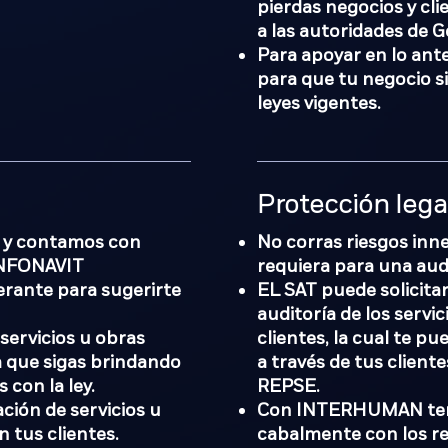
pierdas negocios y cl
a las autoridades de G
Para apoyar en lo ante
para que tu negocio s
leyes vigentes.
Protección lega
E y contamos con
No corras riesgos inne
 INFONAVIT
requiera para una aud
erante para sugerirte
EL SAT puede solicit
auditoría de los servi
ervicios u obras
clientes, la cual te p
a que sigas brindando
a través de tus cliente
 con la ley.
REPSE.
ción de servicios u
Con INTERHUMAN tend
n tus clientes.
cabalmente con los re