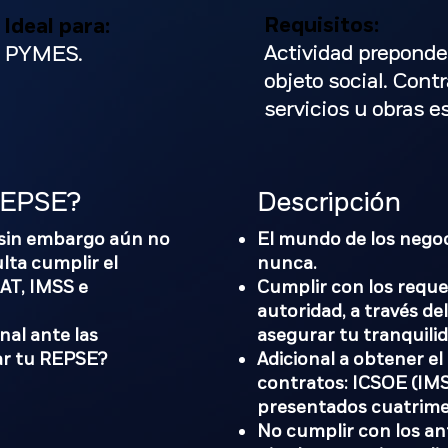
Requisitos:
Ideal para:
Actividad preponde
PYMES.
objeto social. Cont
servicios u obras e
 REPSE?
Descripción
 sin embargo aún no
El mundo de los negoc
lta cumplir el
nunca.
SAT, IMSS e
Cumplir con los reque
autoridad, a través de
nal ante las
asegurar tu tranquilid
itar tu REPSE?
Adicional a obtener e
contratos: ICSOE (IMS
presentados cuatrime
No cumplir con los an