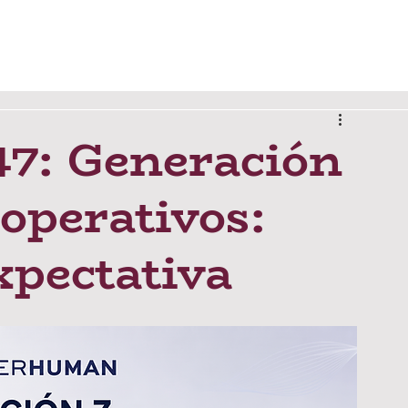
os
Soluciones
Contacto
Blog
Accesos
7: Generación
operativos:
xpectativa