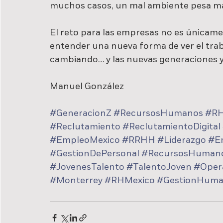
muchos casos, un mal ambiente pesa más
El reto para las empresas no es únicamen
entender una nueva forma de ver el traba
cambiando… y las nuevas generaciones y
Manuel González
#GeneracionZ
#RecursosHumanos
#R
#Reclutamiento
#ReclutamientoDigital
#EmpleoMexico
#RRHH
#Liderazgo
#E
#GestionDePersonal
#RecursosHuman
#JovenesTalento
#TalentoJoven
#Oper
#Monterrey
#RHMexico
#GestionHum