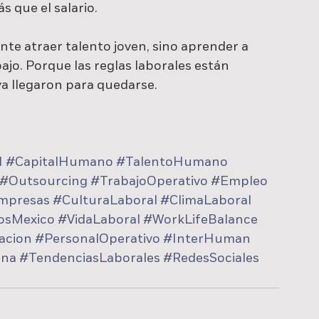
 que el salario.
te atraer talento joven, sino aprender a 
jo. Porque las reglas laborales están 
a llegaron para quedarse.
H
#CapitalHumano
#TalentoHumano
#Outsourcing
#TrabajoOperativo
#Empleo
mpresas
#CulturaLaboral
#ClimaLaboral
osMexico
#VidaLaboral
#WorkLifeBalance
acion
#PersonalOperativo
#InterHuman
ana
#TendenciasLaborales
#RedesSociales