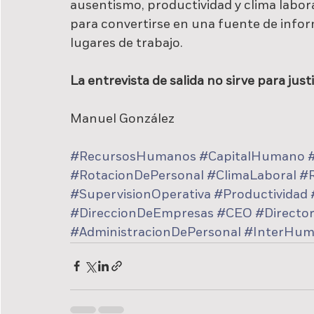
ausentismo, productividad y clima labora
para convertirse en una fuente de infor
lugares de trabajo.
La entrevista de salida no sirve para justi
Manuel González
#RecursosHumanos
#CapitalHumano
#RotacionDePersonal
#ClimaLaboral
#R
#SupervisionOperativa
#Productividad
#DireccionDeEmpresas
#CEO
#Directo
#AdministracionDePersonal
#InterHu