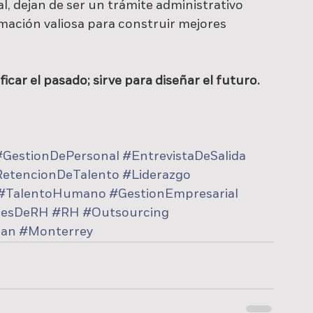
l, dejan de ser un trámite administrativo 
mación valiosa para construir mejores 
ficar el pasado; sirve para diseñar el futuro.
#GestionDePersonal
#EntrevistaDeSalida
etencionDeTalento
#Liderazgo
#TalentoHumano
#GestionEmpresarial
resDeRH
#RH
#Outsourcing
man
#Monterrey