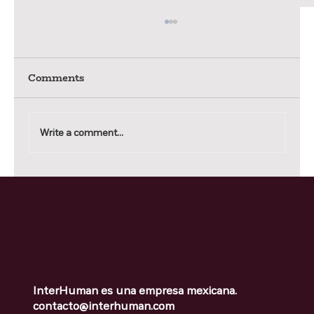
Comments
Write a comment...
Comentario 50 - La entrevista de
salida: la información más valiosa
que casi nadie aprovecha
InterHuman es una empresa mexicana.
contacto@interhuman.com