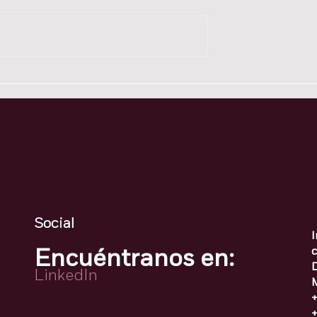
o 50 - La
Comment 49 -
 de salida: la
Operational
ón más valiosa
Supervisors: the Most
nadie aprovecha
Critical Link
Social
Encuéntranos en:
LinkedIn
+