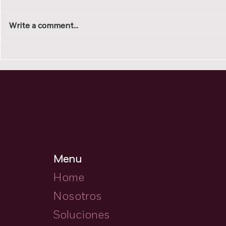
Write a comment...
Comment 50 - Exit
Comentari
Interviews: The Most
entrevista
Valuable Information
informaci
That Almost Nobody
que casi 
Uses
Menu
Home
Nosotros
Soluciones